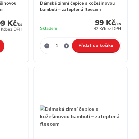
ešinovou
Dámská zimní čepice s kožešinovou
em
bambulí – zateplená fleecem
99 Kč
99 Kč
/
ks
/
ks
Skladem
82 Kč
bez DPH
 Kč
bez DPH
Přidat do košíku