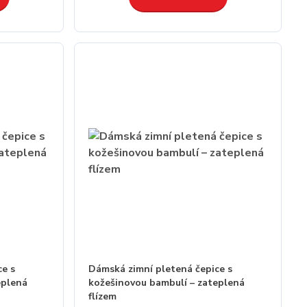
ce s
Dámská zimní pletená čepice s
eplená
kožešinovou bambulí – zateplená
flízem