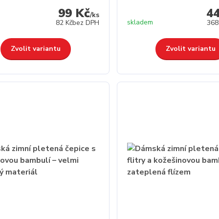
99 Kč
4
/
ks
skladem
82 Kč
bez DPH
368
Zvolit variantu
Zvolit variantu