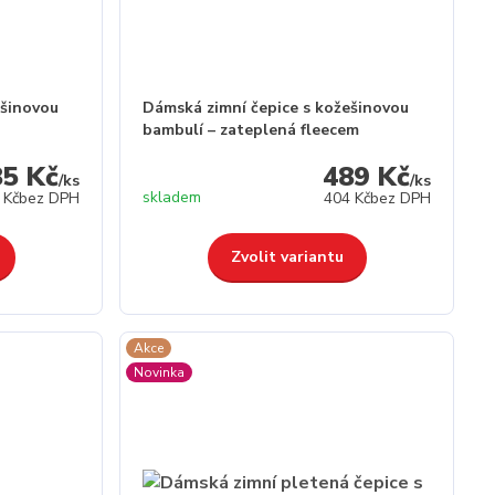
ešinovou
Dámská zimní čepice s kožešinovou
bambulí – zateplená fleecem
85 Kč
489 Kč
/
ks
/
ks
skladem
 Kč
bez DPH
404 Kč
bez DPH
Zvolit variantu
Akce
Novinka