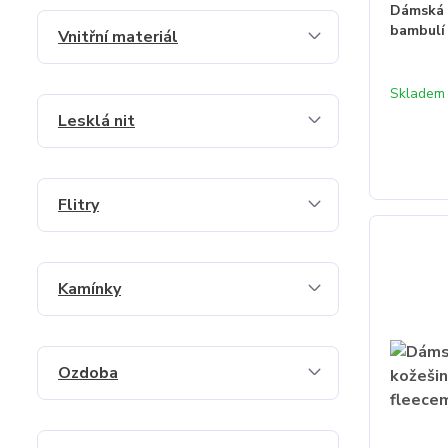
Dámská 
bambulí
Vnitřní materiál
Skladem
Lesklá nit
Flitry
Kamínky
Ozdoba