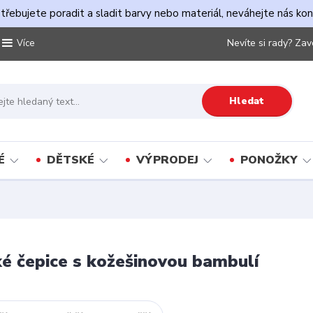
řebujete poradit a sladit barvy nebo materiál, neváhejte nás ko
Nevíte si rady? Zav
Více
Hledat
É
DĚTSKÉ
VÝPRODEJ
PONOŽKY
 čepice s kožešinovou bambulí