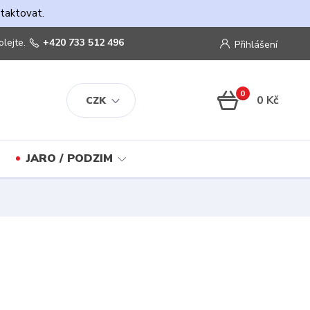
ntaktovat.
olejte.
+420 733 512 496
Přihlášení
0
0 Kč
CZK
JARO / PODZIM