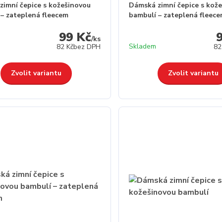
zimní čepice s kožešinovou
Dámská zimní čepice s kož
 – zateplená fleecem
bambulí – zateplená fleec
99 Kč
/
ks
Skladem
82 Kč
bez DPH
82
Zvolit variantu
Zvolit variantu