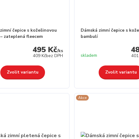
zimní čepice s kožešinovou
Dámská zimní čepice s kož
 – zateplená fleecem
bambulí
495 Kč
4
/
ks
skladem
409 Kč
bez DPH
401
Zvolit variantu
Zvolit variantu
Akce