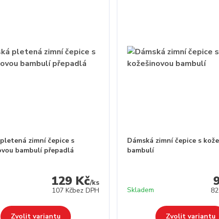
pletená zimní čepice s
Dámská zimní čepice s kož
ovou bambulí přepadlá
bambulí
129 Kč
/
ks
Skladem
107 Kč
bez DPH
82
Zvolit variantu
Zvolit variantu