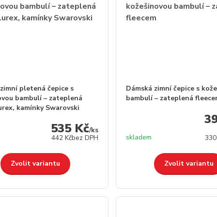
zimní pletená čepice s
Dámská zimní čepice s kož
ovou bambulí – zateplená
bambulí – zateplená fleec
lurex, kamínky Swarovski
3
535 Kč
/
ks
skladem
442 Kč
bez DPH
330
Zvolit variantu
Zvolit variantu