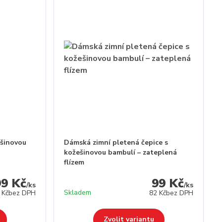
ešinovou
Dámská zimní pletená čepice s
kožešinovou bambulí – zateplená
flízem
99 Kč
99 Kč
/
ks
/
ks
Skladem
 Kč
bez DPH
82 Kč
bez DPH
Zvolit variantu