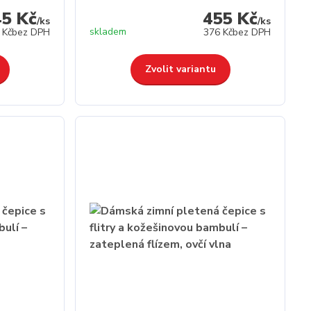
45 Kč
455 Kč
/
ks
/
ks
skladem
 Kč
bez DPH
376 Kč
bez DPH
Zvolit variantu