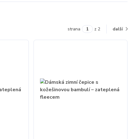
strana
z 2
další