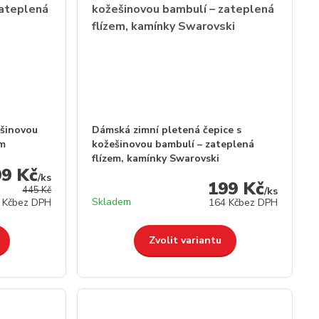
ešinovou
Dámská zimní pletená čepice s
em
kožešinovou bambulí – zateplená
flízem, kamínky Swarovski
99 Kč
/
ks
199 Kč
445 Kč
/
ks
Skladem
 Kč
bez DPH
164 Kč
bez DPH
Zvolit variantu