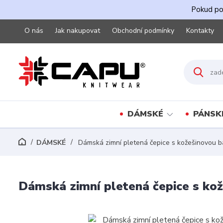
Pokud pot
O nás
Jak nakupovat
Obchodní podmínky
Kontakty
DÁMSKÉ
PÁNSK
DÁMSKÉ
Dámská zimní pletená čepice s kožešinovou ba
Dámská zimní pletená čepice s kož