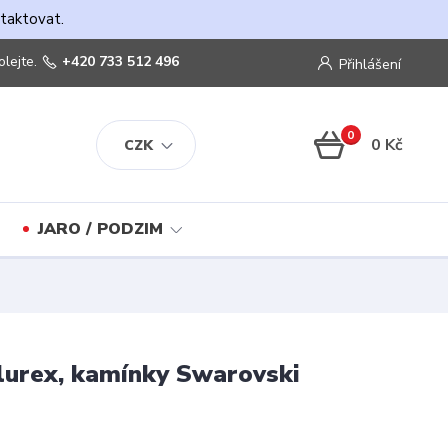
ntaktovat.
olejte.
+420 733 512 496
Přihlášení
0
0 Kč
CZK
JARO / PODZIM
 lurex, kamínky Swarovski