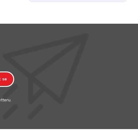
t se
tteru.