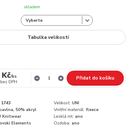
skladem
Tabulka velikostí
 Kč
/
ks
Přidat do košíku
bez DPH
1743
Velikost:
UNI
bavlna, 50% akryl
Vnitřní materiál:
fleece
 Knitwear
Lesklá nit:
ano
ovski Elements
Ozdoba:
ano