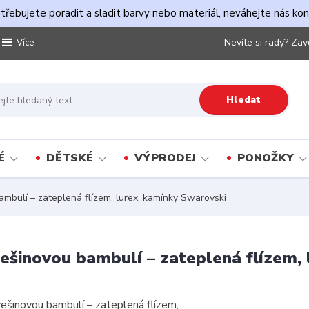
řebujete poradit a sladit barvy nebo materiál, neváhejte nás ko
Nevíte si rady? Zav
Více
Hledat
É
DĚTSKÉ
VÝPRODEJ
PONOŽKY
mbulí – zateplená flízem, lurex, kamínky Swarovski
ešinovou bambulí – zateplená flízem,