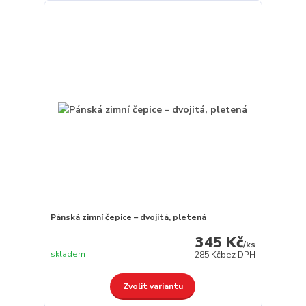
Pánská zimní čepice – dvojitá, pletená
345 Kč
/
ks
skladem
285 Kč
bez DPH
Zvolit variantu