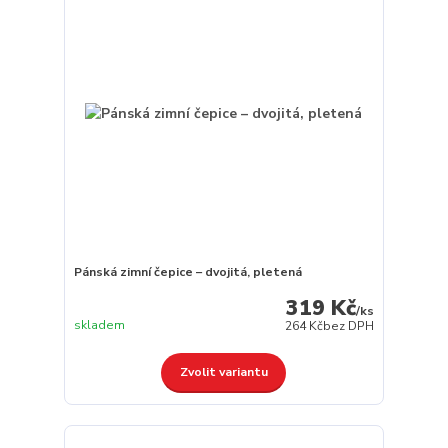
Pánská zimní čepice – dvojitá, pletená
319 Kč
/
ks
skladem
264 Kč
bez DPH
Zvolit variantu