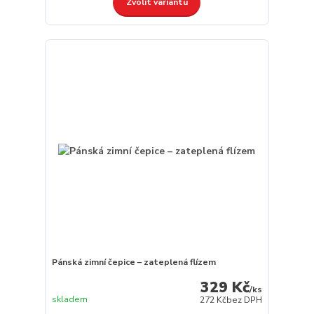
Zvolit variantu
Pánská zimní čepice – zateplená flízem
329 Kč
/
ks
skladem
272 Kč
bez DPH