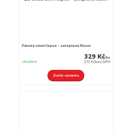
Pánská zimní čepice – zateplená flízem
329 Kč
/
ks
skladem
272 Kč
bez DPH
Zvolit variantu