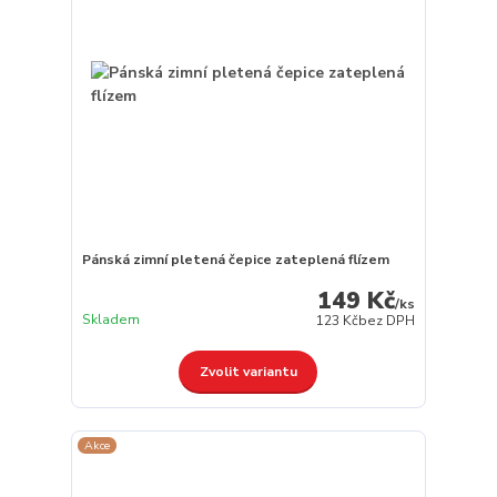
Pánská zimní pletená čepice zateplená flízem
149 Kč
/
ks
Skladem
123 Kč
bez DPH
Zvolit variantu
Akce