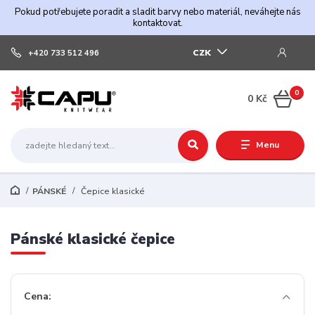
Pokud potřebujete poradit a sladit barvy nebo materiál, neváhejte nás
kontaktovat.
CZK
+420 733 512 496
0
0 Kč
Menu
PÁNSKÉ
Čepice klasické
Pánské klasické čepice
Cena: