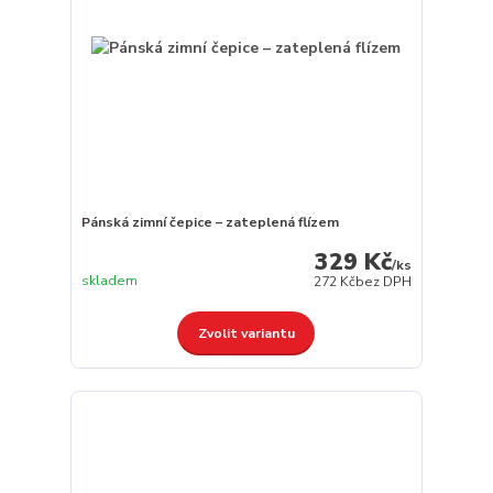
Pánská zimní čepice – zateplená flízem
329 Kč
/
ks
skladem
272 Kč
bez DPH
Zvolit variantu