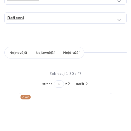
Reflexní
Nejnovější
Nejlevnější
Nejdražší
Zobrazuji 1-30 z 47
strana
z 2
další
Akce