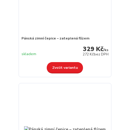
Pánská zimní čepice – zateplená flízem
329 Kč
/
ks
skladem
272 Kč
bez DPH
Zvolit variantu