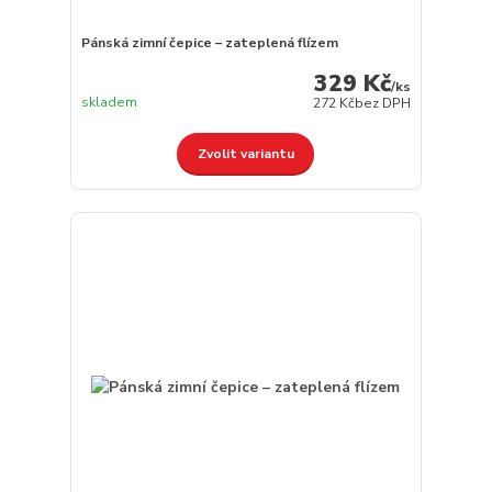
Pánská zimní čepice – zateplená flízem
329 Kč
/
ks
skladem
272 Kč
bez DPH
Zvolit variantu