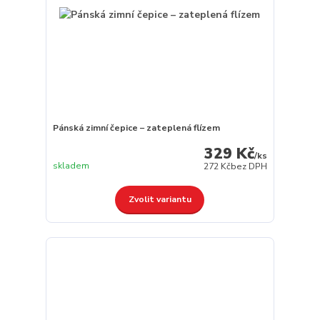
Pánská zimní čepice – zateplená flízem
329 Kč
/
ks
skladem
272 Kč
bez DPH
Zvolit variantu