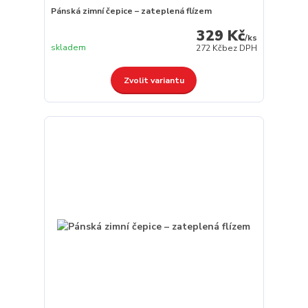
Pánská zimní čepice – zateplená flízem
329 Kč
/
ks
skladem
272 Kč
bez DPH
Zvolit variantu