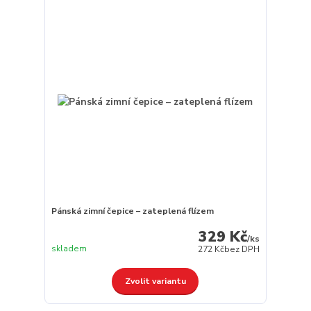
Pánská zimní čepice – zateplená flízem
329 Kč
/
ks
skladem
272 Kč
bez DPH
Zvolit variantu