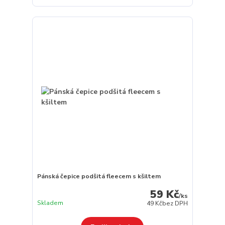
Pánská čepice podšitá fleecem s kšiltem
59 Kč
/
ks
Skladem
49 Kč
bez DPH