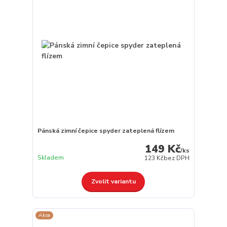
Pánská zimní čepice spyder zateplená flízem
149 Kč
/
ks
Skladem
123 Kč
bez DPH
Zvolit variantu
Akce