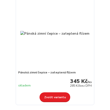
Pánská zimní čepice – zateplená flízem
345 Kč
/
ks
skladem
285 Kč
bez DPH
Zvolit variantu