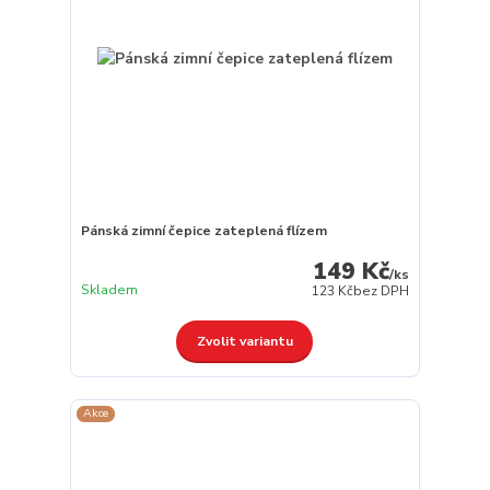
Pánská zimní čepice zateplená flízem
149 Kč
/
ks
Skladem
123 Kč
bez DPH
Zvolit variantu
Akce