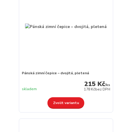
Pánská zimní čepice – dvojitá, pletená
215 Kč
/
ks
skladem
178 Kč
bez DPH
Zvolit variantu