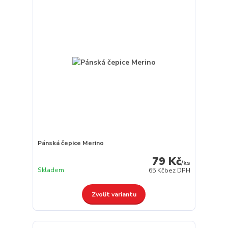
Pánská čepice Merino
79 Kč
/
ks
Skladem
65 Kč
bez DPH
Zvolit variantu