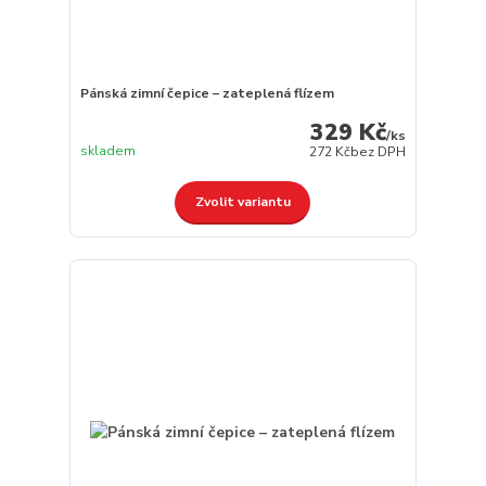
Pánská zimní čepice – zateplená flízem
329 Kč
/
ks
skladem
272 Kč
bez DPH
Zvolit variantu