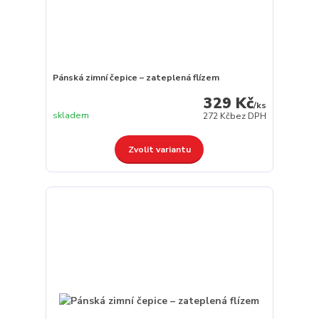
Pánská zimní čepice – zateplená flízem
329 Kč
/
ks
skladem
272 Kč
bez DPH
Zvolit variantu