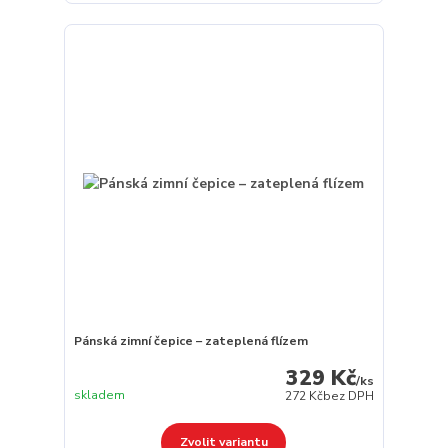
Pánská zimní čepice – zateplená flízem
329 Kč
/
ks
skladem
272 Kč
bez DPH
Zvolit variantu