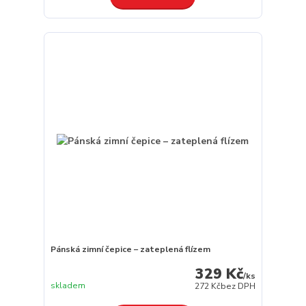
Pánská zimní čepice – zateplená flízem
329 Kč
/
ks
skladem
272 Kč
bez DPH