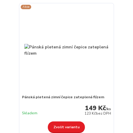
Akce
Pánská pletená zimní čepice zateplená flízem
149 Kč
/
ks
Skladem
123 Kč
bez DPH
Zvolit variantu