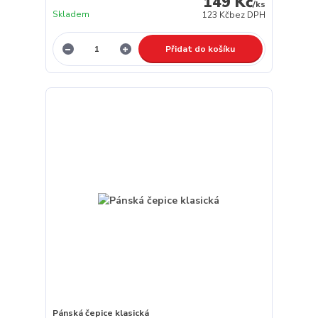
149 Kč
/
ks
Skladem
123 Kč
bez DPH
Přidat do košíku
Pánská čepice klasická