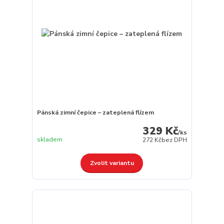
Pánská zimní čepice – zateplená flízem
329 Kč
/
ks
skladem
272 Kč
bez DPH
Zvolit variantu