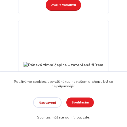
Zvolit variantu
Používáme cookies, aby váš nákup na našem e-shopu byl co
nejpříjemnější.
Souhlasím
Nastavení
Pánská zimní čepice – zateplená flízem
Souhlas můžete odmítnout
zde
.
329 Kč
/
ks
skladem
272 Kč
bez DPH