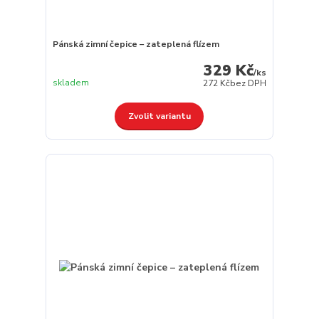
Pánská zimní čepice – zateplená flízem
329 Kč
/
ks
skladem
272 Kč
bez DPH
Zvolit variantu