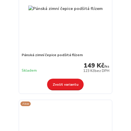
Pánská zimní čepice podšitá flízem
149 Kč
/
ks
Skladem
123 Kč
bez DPH
Zvolit variantu
Akce