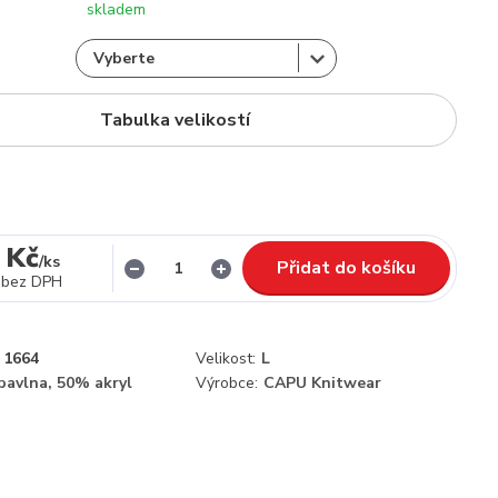
skladem
Tabulka velikostí
 Kč
/
ks
Přidat do košíku
bez DPH
1664
Velikost:
L
bavlna, 50% akryl
Výrobce:
CAPU Knitwear