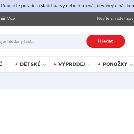
řebujete poradit a sladit barvy nebo materiál, neváhejte nás ko
Nevíte si rady? Zav
Více
Hledat
É
DĚTSKÉ
VÝPRODEJ
PONOŽKY