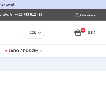
ntaktovat.
olejte.
+420 733 512 496
Přihlášení
0
0 Kč
CZK
JARO / PODZIM