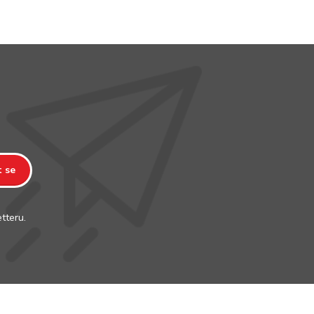
t se
tteru.