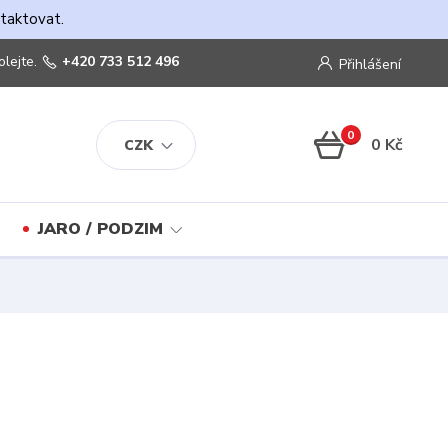
ntaktovat.
olejte.
+420 733 512 496
Přihlášení
0
0 Kč
CZK
JARO / PODZIM