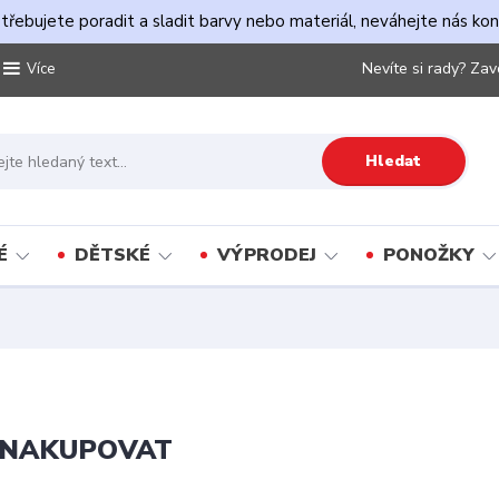
řebujete poradit a sladit barvy nebo materiál, neváhejte nás ko
Nevíte si rady? Zav
Více
Hledat
É
DĚTSKÉ
VÝPRODEJ
PONOŽKY
 NAKUPOVAT