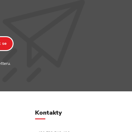
t se
tteru.
Kontakty