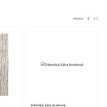
strana
z 1
Dámská šála kruhová