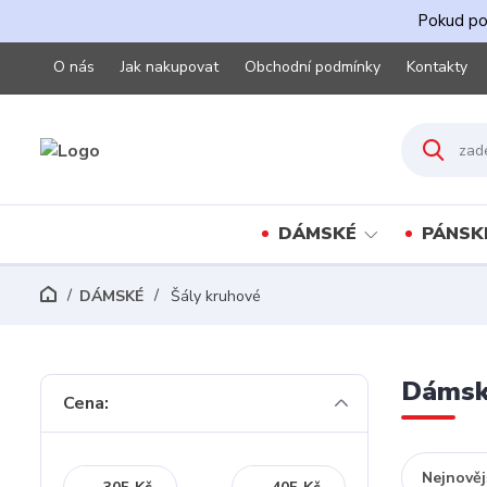
Pokud pot
O nás
Jak nakupovat
Obchodní podmínky
Kontakty
DÁMSKÉ
PÁNSK
DÁMSKÉ
Šály kruhové
Dámsk
Cena:
Nejnověj