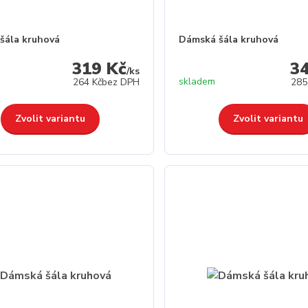
šála kruhová
Dámská šála kruhová
319 Kč
3
/
ks
skladem
264 Kč
bez DPH
285
Zvolit variantu
Zvolit variantu