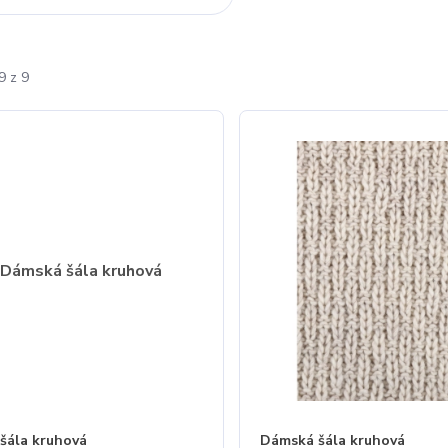
9 z 9
šála kruhová
Dámská šála kruhová