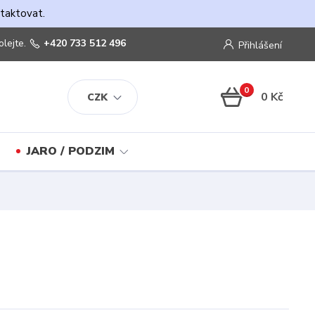
ntaktovat.
olejte.
+420 733 512 496
Přihlášení
0
0 Kč
CZK
JARO / PODZIM