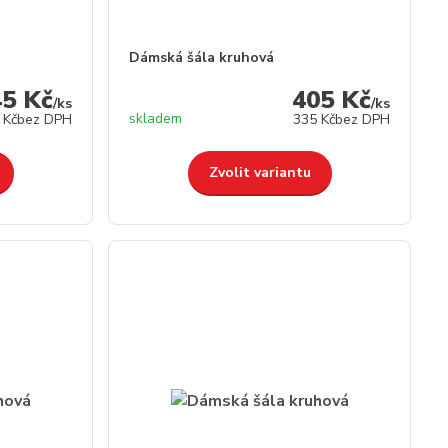
Dámská šála kruhová
45 Kč
405 Kč
/
ks
/
ks
skladem
 Kč
bez DPH
335 Kč
bez DPH
Zvolit variantu