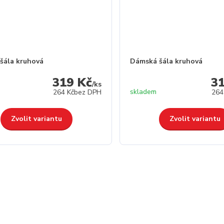
šála kruhová
Dámská šála kruhová
319 Kč
3
/
ks
skladem
264 Kč
bez DPH
264
Zvolit variantu
Zvolit variantu