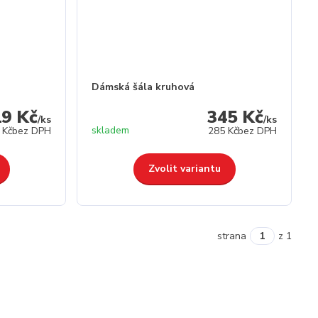
Dámská šála kruhová
19 Kč
345 Kč
/
ks
/
ks
skladem
 Kč
bez DPH
285 Kč
bez DPH
Zvolit variantu
strana
z 1