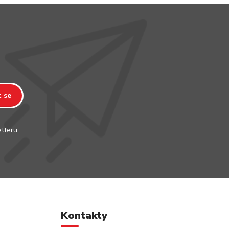
t se
tteru.
Kontakty