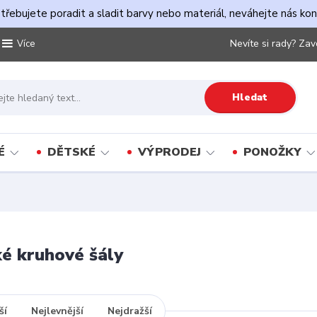
řebujete poradit a sladit barvy nebo materiál, neváhejte nás ko
Nevíte si rady? Zav
Více
Hledat
É
DĚTSKÉ
VÝPRODEJ
PONOŽKY
é kruhové šály
ší
Nejlevnější
Nejdražší