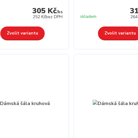
305 Kč
3
/
ks
skladem
252 Kč
bez DPH
264
Zvolit variantu
Zvolit variantu