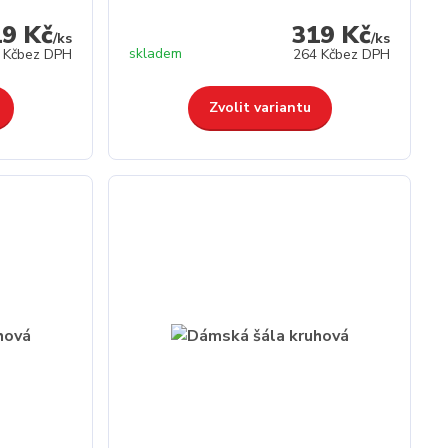
19 Kč
319 Kč
/
ks
/
ks
skladem
 Kč
bez DPH
264 Kč
bez DPH
Zvolit variantu