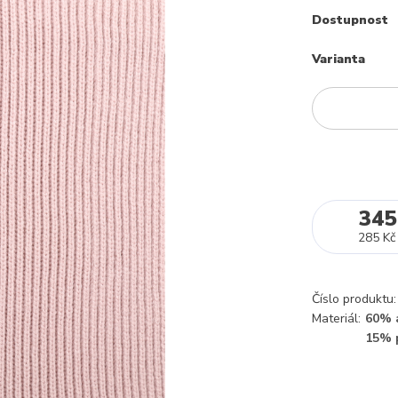
Dostupnost
Varianta
345
285 Kč
Číslo produktu:
Materiál:
60% a
15% 