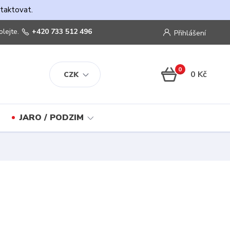
ntaktovat.
olejte.
+420 733 512 496
Přihlášení
0
0 Kč
CZK
JARO / PODZIM