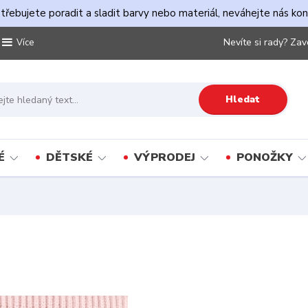
řebujete poradit a sladit barvy nebo materiál, neváhejte nás ko
Nevíte si rady? Zav
Více
Hledat
É
DĚTSKÉ
VÝPRODEJ
PONOŽKY