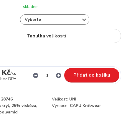
skladem
Tabulka velikostí
 Kč
/
ks
Přidat do košíku
bez DPH
28746
Velikost:
UNI
kryl, 25% viskóza,
Výrobce:
CAPU Knitwear
polyamid