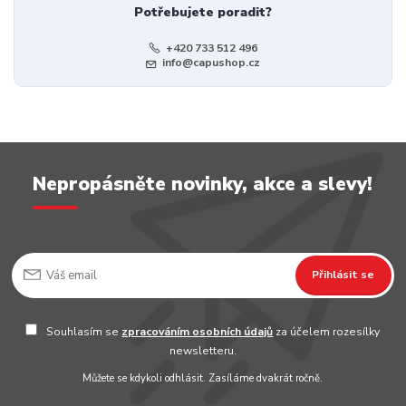
Potřebujete poradit?
+420 733 512 496
info@capushop.cz
Nepropásněte novinky, akce a slevy!
Přihlásit se
Souhlasím se
zpracováním osobních údajů
za účelem rozesílky
newsletteru.
Můžete se kdykoli odhlásit. Zasíláme dvakrát ročně.