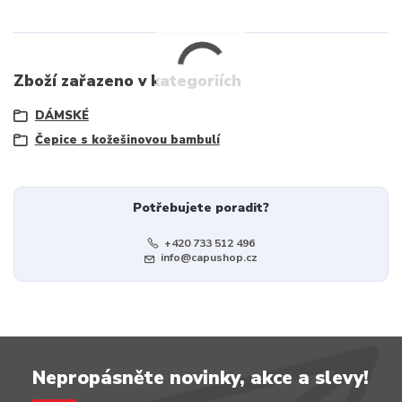
Zboží zařazeno v kategoriích
DÁMSKÉ
Čepice s kožešinovou bambulí
Potřebujete poradit?
+420 733 512 496
info@capushop.cz
Nepropásněte novinky, akce a slevy!