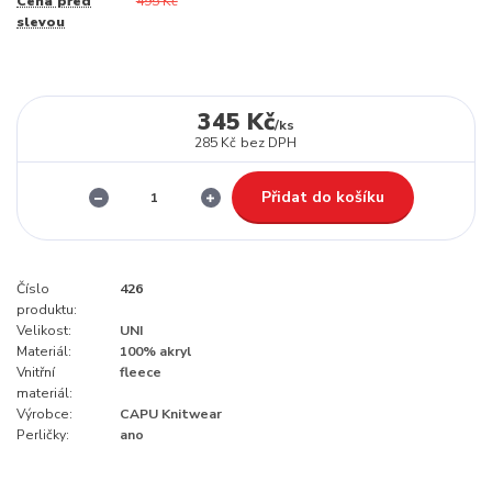
Cena před
495 Kč
slevou
345 Kč
/
ks
285 Kč
bez DPH
Přidat do košíku
Číslo
426
produktu:
Velikost:
UNI
Materiál:
100% akryl
Vnitřní
fleece
materiál:
Výrobce:
CAPU Knitwear
Perličky:
ano