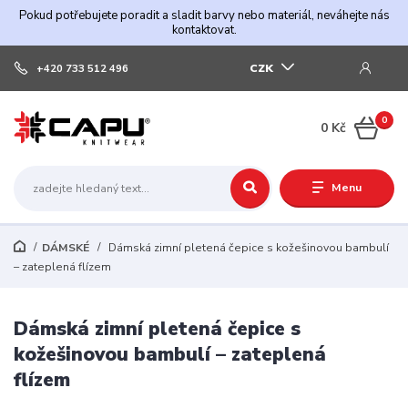
Pokud potřebujete poradit a sladit barvy nebo materiál, neváhejte nás
kontaktovat.
CZK
+420 733 512 496
0
0 Kč
Menu
DÁMSKÉ
Dámská zimní pletená čepice s kožešinovou bambulí
– zateplená flízem
Dámská zimní pletená čepice s
kožešinovou bambulí – zateplená
flízem