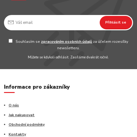
Přihlásit se
Souhlasím se
zpracováním osobních údajů
za účelem rozesílky
newsletteru.
Můžete se kdykoli odhlásit. Zasíláme dvakrát ročně.
Informace pro zákazníky
O nás
Jak nakupovat
Obchodní podmínky
Kontakty