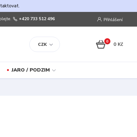
ntaktovat.
olejte.
+420 733 512 496
Přihlášení
0
0 Kč
CZK
JARO / PODZIM