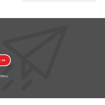
t se
tteru.