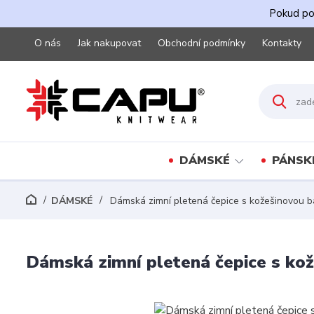
Pokud pot
O nás
Jak nakupovat
Obchodní podmínky
Kontakty
DÁMSKÉ
PÁNSK
DÁMSKÉ
Dámská zimní pletená čepice s kožešinovou ba
Dámská zimní pletená čepice s kož