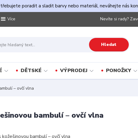
řebujete poradit a sladit barvy nebo materiál, neváhejte nás ko
Nevíte si rady? Zav
Více
Hledat
É
DĚTSKÉ
VÝPRODEJ
PONOŽKY
mbulí – ovčí vlna
ešinovou bambulí – ovčí vlna