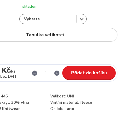
skladem
Tabulka velikostí
 Kč
/
ks
Přidat do košíku
bez DPH
445
Velikost:
UNI
kryl, 30% vlna
Vnitřní materiál:
fleece
 Knitwear
Ozdoba:
ano