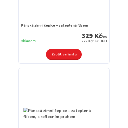
Pánská zimní čepice – zateplená flízem
329 Kč
/
ks
skladem
272 Kč
bez DPH
Zvolit variantu