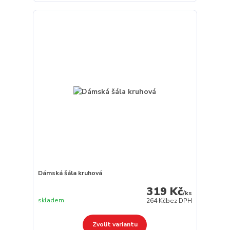
Dámská šála kruhová
319 Kč
/
ks
skladem
264 Kč
bez DPH
Zvolit variantu