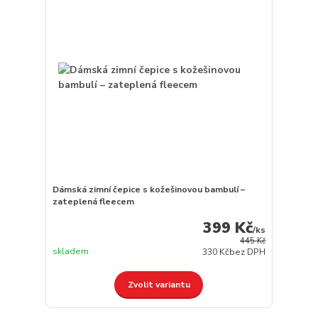
Dámská zimní čepice s kožešinovou bambulí –
zateplená fleecem
399 Kč
/
ks
445 Kč
skladem
330 Kč
bez DPH
Zvolit variantu