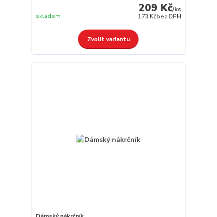
209 Kč
/
ks
skladem
173 Kč
bez DPH
Zvolit variantu
Dámský nákrčník