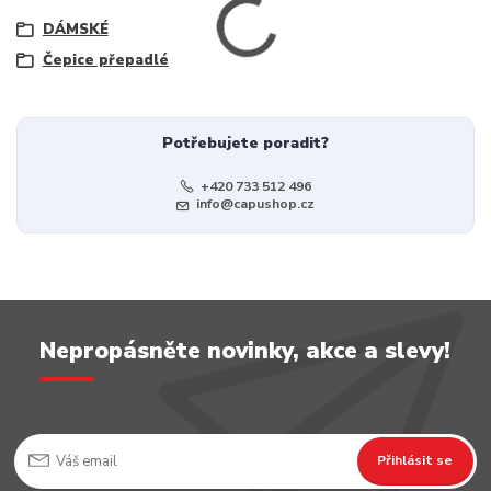
DÁMSKÉ
Čepice přepadlé
Potřebujete poradit?
+420 733 512 496
info@capushop.cz
Nepropásněte novinky, akce a slevy!
Přihlásit se