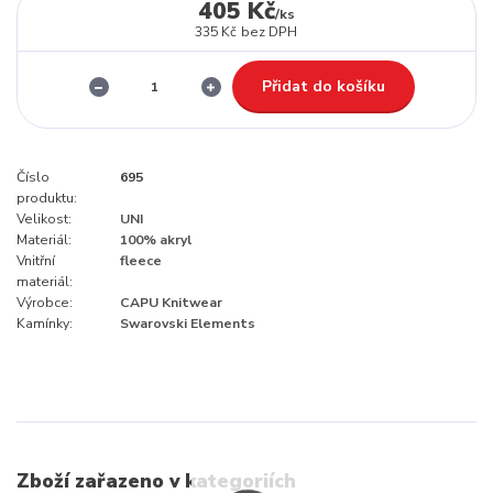
405 Kč
/
ks
335 Kč
bez DPH
Přidat do košíku
Číslo
695
produktu:
Velikost:
UNI
Materiál:
100% akryl
Vnitřní
fleece
materiál:
Výrobce:
CAPU Knitwear
Kamínky:
Swarovski Elements
Zboží zařazeno v kategoriích