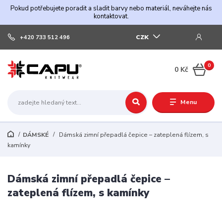
Pokud potřebujete poradit a sladit barvy nebo materiál, neváhejte nás
kontaktovat.
CZK
+420 733 512 496
0
0 Kč
Menu
DÁMSKÉ
Dámská zimní přepadlá čepice – zateplená flízem, s
kamínky
Dámská zimní přepadlá čepice –
zateplená flízem, s kamínky