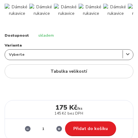
Dostupnost
skladem
Varianta
Tabulka velikostí
175 Kč
/
ks
145 Kč
bez DPH
Přidat do košíku