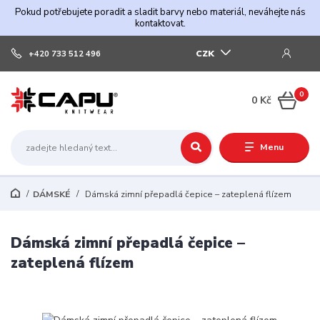
Pokud potřebujete poradit a sladit barvy nebo materiál, neváhejte nás
kontaktovat.
CZK
+420 733 512 496
0
0 Kč
Menu
DÁMSKÉ
Dámská zimní přepadlá čepice – zateplená flízem
Dámská zimní přepadlá čepice –
zateplená flízem