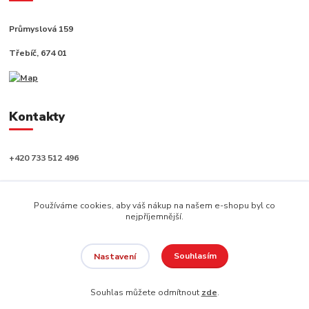
Průmyslová 159
Třebíč, 674 01
Kontakty
+420 733 512 496
info@capushop.cz
Používáme cookies, aby váš nákup na našem e-shopu byl co
nejpříjemnější.
Souhlasím
Nastavení
Copyright © 2020, CAPU s.r.o. Všechna práva vyhrazena.
Souhlas můžete odmítnout
zde
.
Vytvořeno na
Eshop-rychle.cz