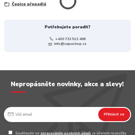
Čepice přepadlé
Potřebujete poradit?
+420 733 512 496
info@capushop.cz
Nepropásněte novinky, akce a slevy!
Přihlásit se
Souhlasím se
zpracováním osobních údajů
za účelem rozesílky