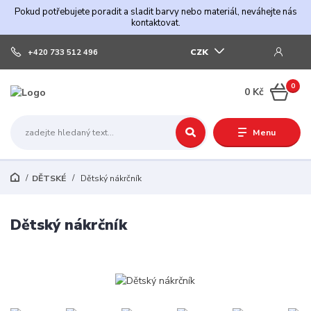
Pokud potřebujete poradit a sladit barvy nebo materiál, neváhejte nás
kontaktovat.
CZK
+420 733 512 496
0
0 Kč
Menu
DĚTSKÉ
Dětský nákrčník
Dětský nákrčník