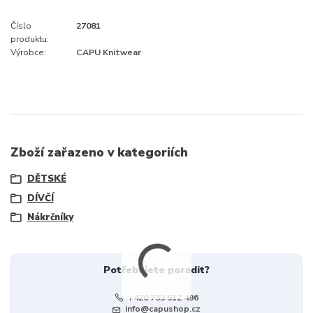
Číslo
27081
produktu:
Výrobce:
CAPU Knitwear
Zboží zařazeno v kategoriích
DĚTSKÉ
DÍVČÍ
Nákrčníky
Potřebujete poradit?
+420 733 512 496
info@capushop.cz