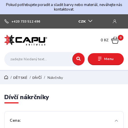
Pokud potřebujete poradit a sladit barvy nebo materiál, neváhejte nás
kontaktovat.
CZK
+420 733 512 496
0
0 Kč
Menu
DĚTSKÉ
DÍVČÍ
Nákrčníky
Dívčí nákrčníky
Cena: