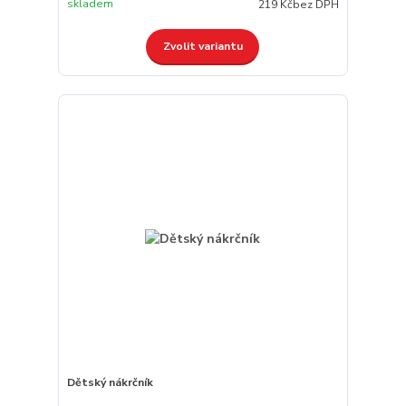
skladem
219 Kč
bez DPH
Zvolit variantu
Dětský nákrčník