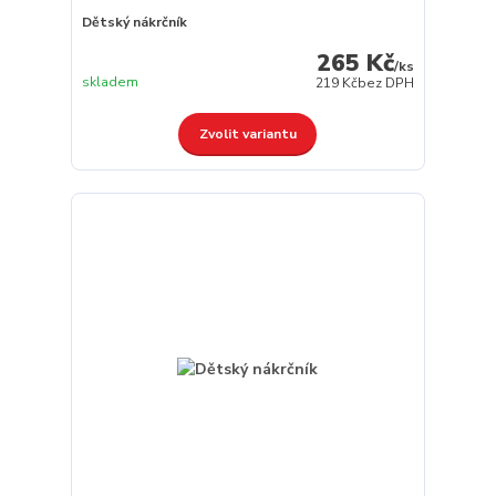
Dětský nákrčník
265 Kč
/
ks
skladem
219 Kč
bez DPH
Zvolit variantu