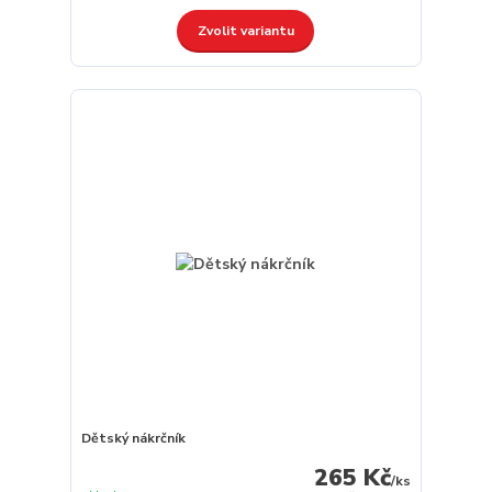
Zvolit variantu
Dětský nákrčník
265 Kč
/
ks