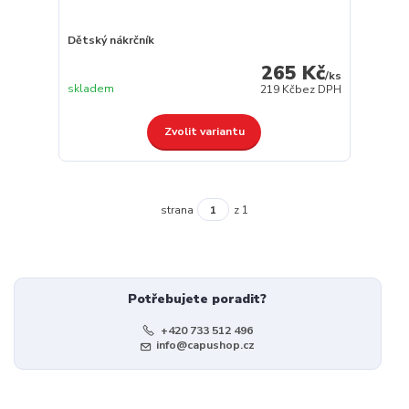
Dětský nákrčník
265 Kč
/
ks
skladem
219 Kč
bez DPH
Zvolit variantu
strana
z 1
Potřebujete poradit?
+420 733 512 496
info@capushop.cz