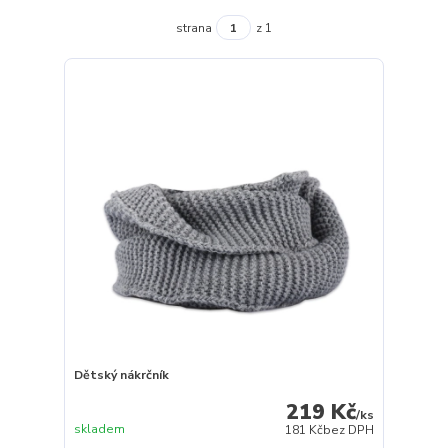
strana
z 1
Dětský nákrčník
219 Kč
/
ks
skladem
181 Kč
bez DPH