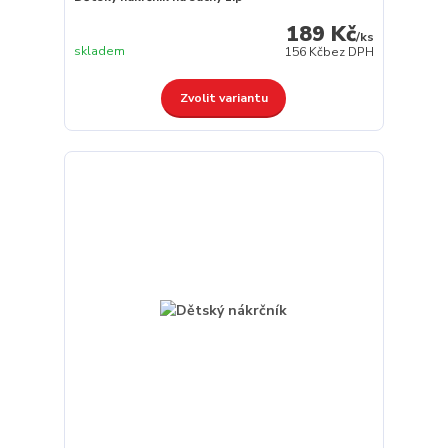
189 Kč
/
ks
skladem
156 Kč
bez DPH
Zvolit variantu