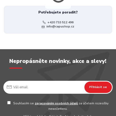
Potřebujete poradit?
+420 733 512 496
info@capushop.cz
Nepropásněte novinky, akce a slevy!
Přihlásit se
Souhlasím se
zpracováním osobních údajů
za účelem rozesílky
newsletteru.