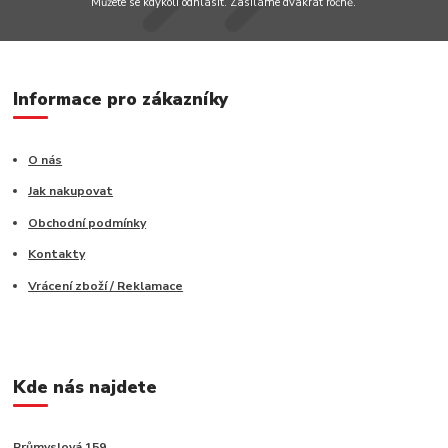
Můžete se kdykoli odhlásit. Zasíláme dvakrát ročně.
Informace pro zákazníky
O nás
Jak nakupovat
Obchodní podmínky
Kontakty
Vrácení zboží / Reklamace
Kde nás najdete
Průmyslová 159