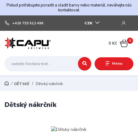
Pokud potřebujete poradit a sladit barvy nebo materiál, neváhejte nás
kontaktovat.
CZK
+420 733 512 496
0
0 Kč
Menu
DĚTSKÉ
Dětský nákrčník
Dětský nákrčník