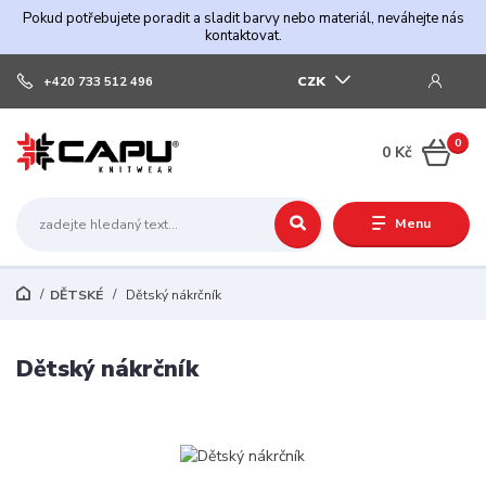
Pokud potřebujete poradit a sladit barvy nebo materiál, neváhejte nás
kontaktovat.
CZK
+420 733 512 496
0
0 Kč
Menu
DĚTSKÉ
Dětský nákrčník
Dětský nákrčník