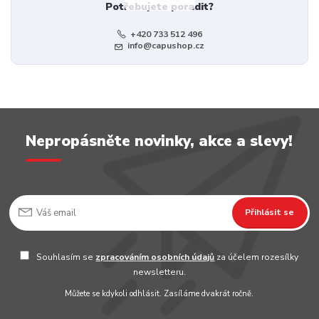
Potřebujete poradit?
+420 733 512 496
info@capushop.cz
Nepropásněte novinky, akce a slevy!
Přihlásit se
Souhlasím se
zpracováním osobních údajů
za účelem rozesílky
newsletteru.
Můžete se kdykoli odhlásit. Zasíláme dvakrát ročně.