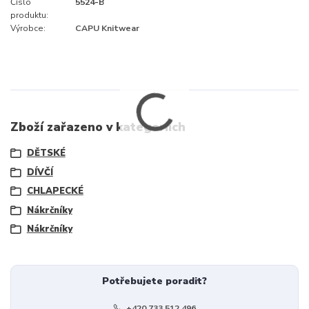
Číslo
5524-B
produktu:
Výrobce:
CAPU Knitwear
Zboží zařazeno v kategoriích
DĚTSKÉ
DÍVČÍ
CHLAPECKÉ
Nákrčníky
Nákrčníky
Potřebujete poradit?
+420 733 512 496