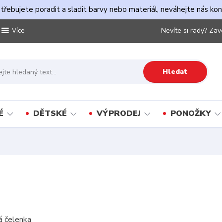
řebujete poradit a sladit barvy nebo materiál, neváhejte nás ko
Nevíte si rady? Zav
Více
Hledat
É
DĚTSKÉ
VÝPRODEJ
PONOŽKY