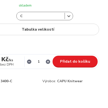
skladem
Tabulka velikostí
 Kč
/
ks
Přidat do košíku
bez DPH
3400-C
Výrobce:
CAPU Knitwear