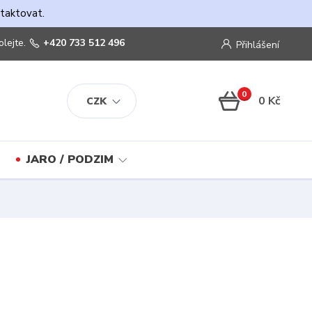
ntaktovat.
olejte.
+420 733 512 496
Přihlášení
0
0 Kč
CZK
JARO / PODZIM