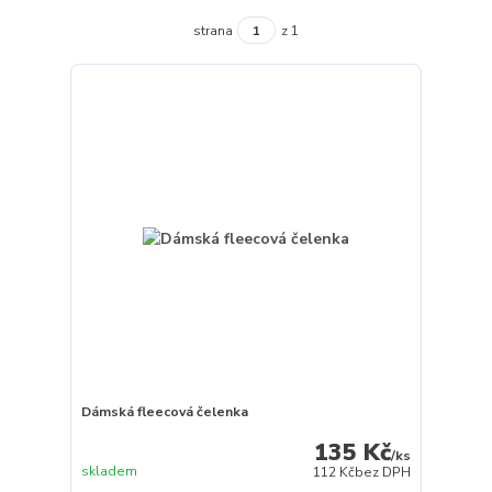
strana
z 1
Dámská fleecová čelenka
135 Kč
/
ks
skladem
112 Kč
bez DPH