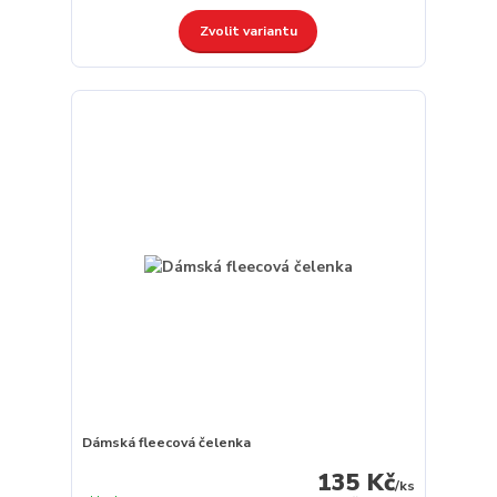
Zvolit variantu
Dámská fleecová čelenka
135 Kč
/
ks