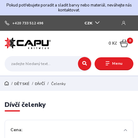
Pokud potřebujete poradit a sladit barvy nebo materiál, neváhejte nás
kontaktovat.
CZK
+420 733 512 496
0
0 Kč
Menu
DĚTSKÉ
DÍVČÍ
Čelenky
Dívčí čelenky
Cena: