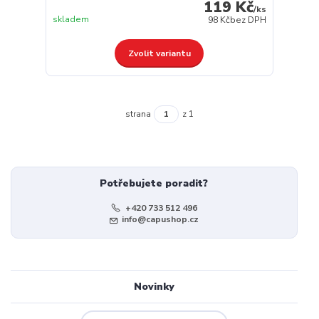
119 Kč
/
ks
skladem
98 Kč
bez DPH
Zvolit variantu
strana
z 1
Potřebujete poradit?
+420 733 512 496
info@capushop.cz
Novinky