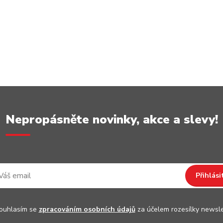
Nepropásněte novinky, akce a slevy!
Přihlási
uhlasím se
zpracováním osobních údajů
za účelem rozesílky newsle