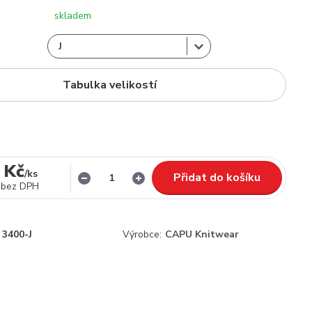
skladem
Tabulka velikostí
 Kč
/
ks
Přidat do košíku
bez DPH
3400-J
Výrobce:
CAPU Knitwear