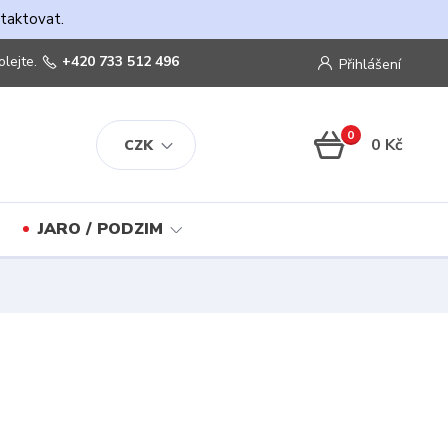
ntaktovat.
olejte.
+420 733 512 496
Přihlášení
0
0 Kč
CZK
JARO / PODZIM