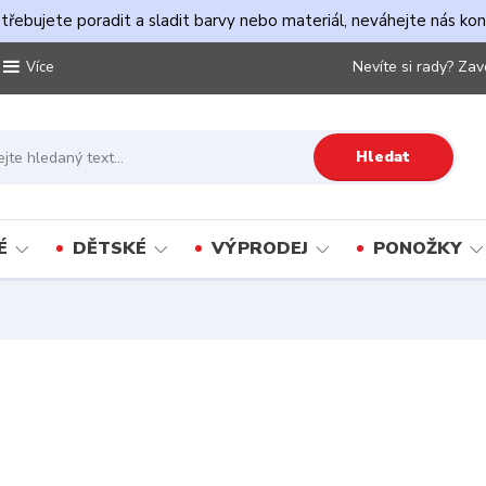
řebujete poradit a sladit barvy nebo materiál, neváhejte nás ko
Nevíte si rady? Zav
Více
Hledat
É
DĚTSKÉ
VÝPRODEJ
PONOŽKY