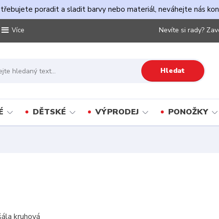
řebujete poradit a sladit barvy nebo materiál, neváhejte nás ko
Nevíte si rady? Zav
Více
Hledat
É
DĚTSKÉ
VÝPRODEJ
PONOŽKY