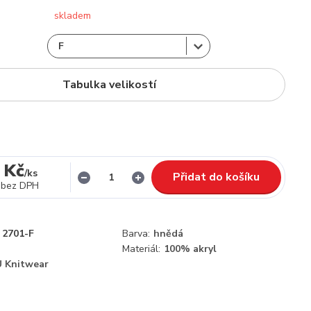
skladem
Tabulka velikostí
 Kč
/
ks
Přidat do košíku
bez DPH
2701-F
Barva:
hnědá
Materiál:
100% akryl
 Knitwear