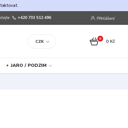
ntaktovat.
olejte.
+420 733 512 496
Přihlášení
0
0 Kč
CZK
JARO / PODZIM