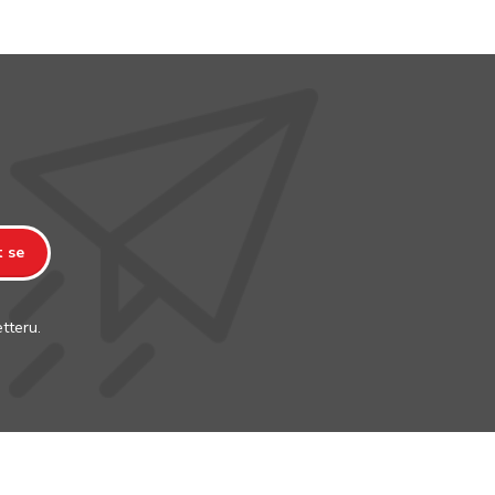
t se
tteru.