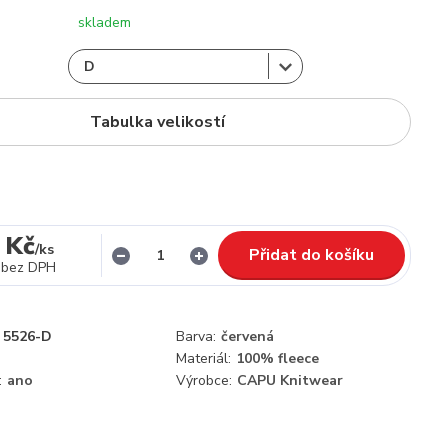
skladem
Tabulka velikostí
 Kč
/
ks
Přidat do košíku
bez DPH
5526-D
Barva:
červená
Materiál:
100% fleece
:
ano
Výrobce:
CAPU Knitwear