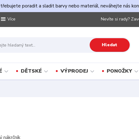
řebujete poradit a sladit barvy nebo materiál, neváhejte nás ko
Nevíte si rady? Zav
Více
Hledat
É
DĚTSKÉ
VÝPRODEJ
PONOŽKY