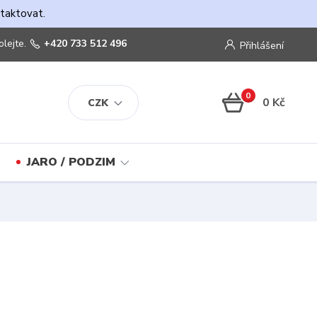
ntaktovat.
olejte.
+420 733 512 496
Přihlášení
0
0 Kč
CZK
JARO / PODZIM