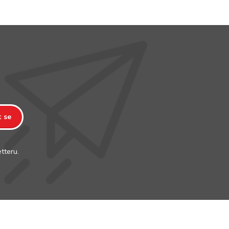
t se
tteru.