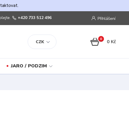
ntaktovat.
olejte.
+420 733 512 496
Přihlášení
0
0 Kč
CZK
JARO / PODZIM