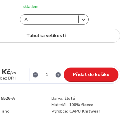
skladem
Tabulka velikostí
 Kč
/
ks
Přidat do košíku
bez DPH
5526-A
Barva:
žlutá
Materiál:
100% fleece
:
ano
Výrobce:
CAPU Knitwear