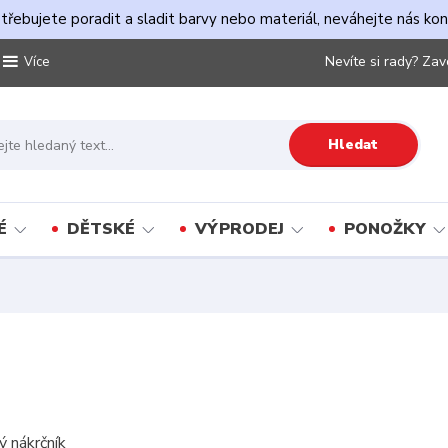
řebujete poradit a sladit barvy nebo materiál, neváhejte nás ko
Nevíte si rady? Zav
Více
Hledat
É
DĚTSKÉ
VÝPRODEJ
PONOŽKY