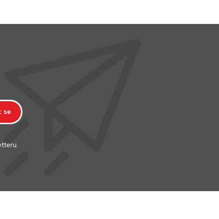
t se
tteru.