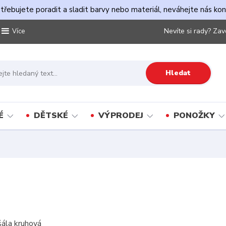
řebujete poradit a sladit barvy nebo materiál, neváhejte nás ko
Nevíte si rady? Zav
Více
Hledat
É
DĚTSKÉ
VÝPRODEJ
PONOŽKY