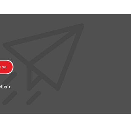
t se
tteru.