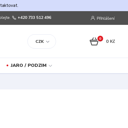
ntaktovat.
olejte.
+420 733 512 496
Přihlášení
0
0 Kč
CZK
JARO / PODZIM