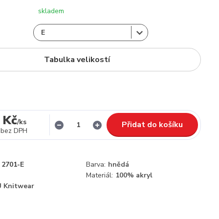
skladem
Tabulka velikostí
 Kč
/
ks
Přidat do košíku
bez DPH
2701-E
Barva:
hnědá
Materiál:
100% akryl
 Knitwear