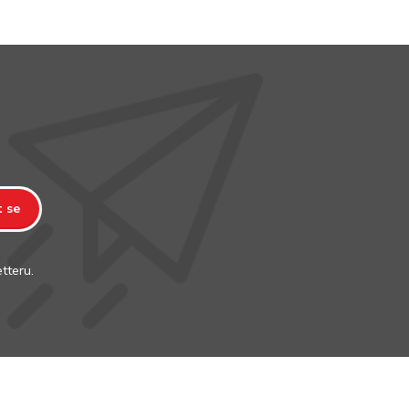
t se
tteru.