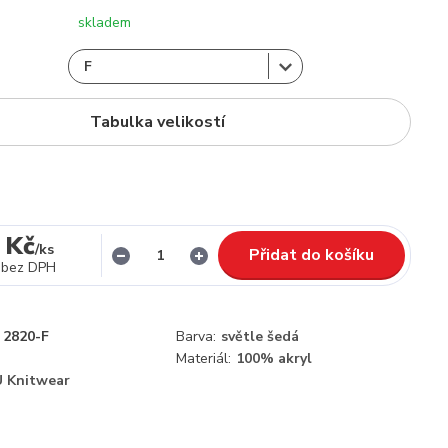
skladem
Tabulka velikostí
 Kč
/
ks
Přidat do košíku
bez DPH
2820-F
Barva:
světle šedá
Materiál:
100% akryl
 Knitwear