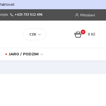
ntaktovat.
olejte.
+420 733 512 496
Přihlášení
0
0 Kč
CZK
JARO / PODZIM