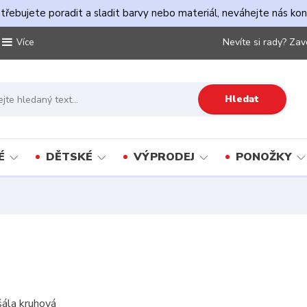
řebujete poradit a sladit barvy nebo materiál, neváhejte nás ko
Nevíte si rady? Zav
Více
Hledat
É
DĚTSKÉ
VÝPRODEJ
PONOŽKY