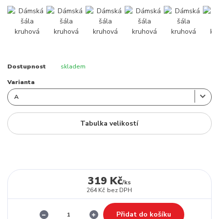
Dostupnost
skladem
Varianta
Tabulka velikostí
319 Kč
/
ks
264 Kč
bez DPH
Přidat do košíku