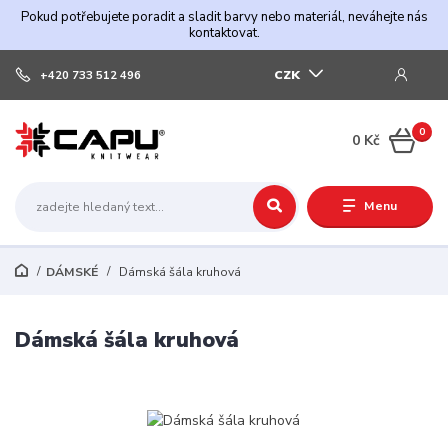
Pokud potřebujete poradit a sladit barvy nebo materiál, neváhejte nás
kontaktovat.
CZK
+420 733 512 496
0
0 Kč
Menu
DÁMSKÉ
Dámská šála kruhová
Dámská šála kruhová