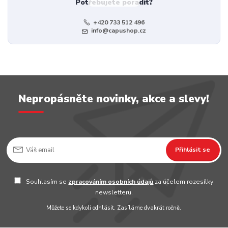
Potřebujete poradit?
+420 733 512 496
info@capushop.cz
Nepropásněte novinky, akce a slevy!
Přihlásit se
Souhlasím se
zpracováním osobních údajů
za účelem rozesílky
newsletteru.
Můžete se kdykoli odhlásit. Zasíláme dvakrát ročně.