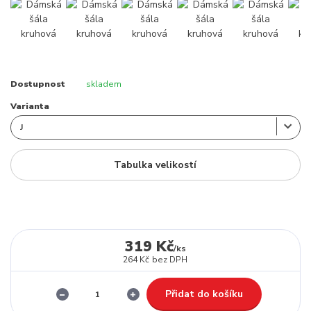
Dostupnost
skladem
Varianta
Tabulka velikostí
319 Kč
/
ks
264 Kč
bez DPH
Přidat do košíku