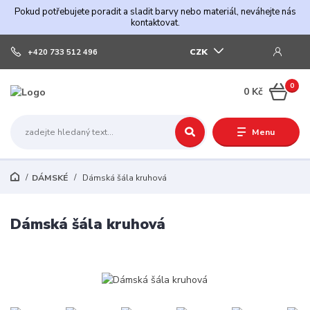
Pokud potřebujete poradit a sladit barvy nebo materiál, neváhejte nás
kontaktovat.
CZK
+420 733 512 496
0
0 Kč
Menu
DÁMSKÉ
Dámská šála kruhová
Dámská šála kruhová