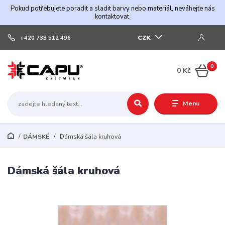
Pokud potřebujete poradit a sladit barvy nebo materiál, neváhejte nás
kontaktovat.
CZK
+420 733 512 496
0
0 Kč
Menu
DÁMSKÉ
Dámská šála kruhová
Dámská šála kruhová