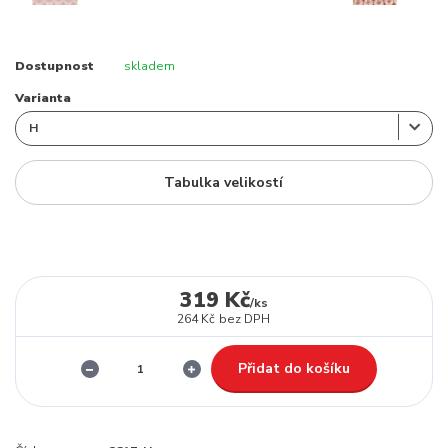
Dostupnost
skladem
Varianta
Tabulka velikostí
319 Kč
/
ks
264 Kč
bez DPH
Přidat do košíku