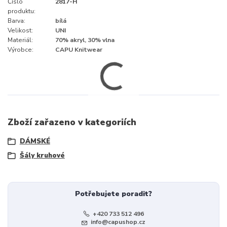
Číslo
2817-H
produktu:
Barva:
bílá
Velikost:
UNI
Materiál:
70% akryl, 30% vlna
Výrobce:
CAPU Knitwear
Zboží zařazeno v kategoriích
DÁMSKÉ
Šály kruhové
Potřebujete poradit?
+420 733 512 496
info@capushop.cz