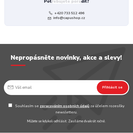
Potřebujete poradit?
+420 733 512 496
info@capushop.cz
Nepropásněte novinky, akce a slevy!
Přihlásit se
Souhlasím se
zpracováním osobních údajů
za účelem rozesílky
newsletteru.
Můžete se kdykoli odhlásit. Zasíláme dvakrát ročně.