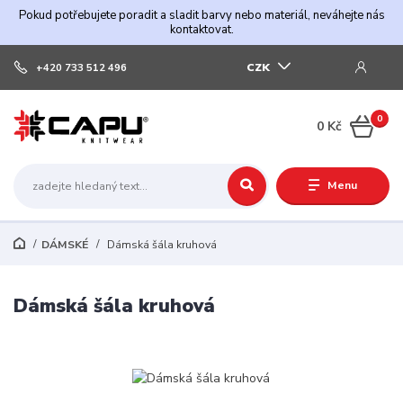
Pokud potřebujete poradit a sladit barvy nebo materiál, neváhejte nás
kontaktovat.
CZK
+420 733 512 496
0
0 Kč
Menu
DÁMSKÉ
Dámská šála kruhová
Dámská šála kruhová