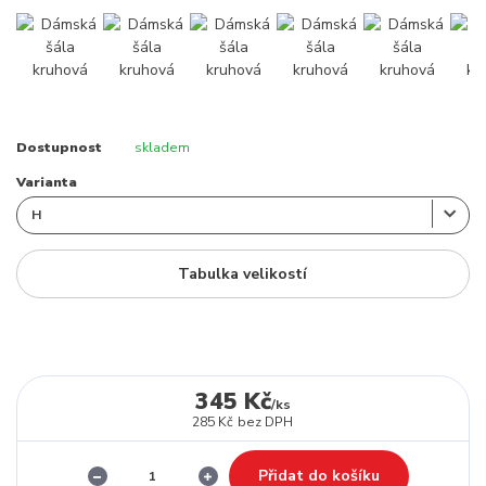
Dostupnost
skladem
Varianta
Tabulka velikostí
345 Kč
/
ks
285 Kč
bez DPH
Přidat do košíku