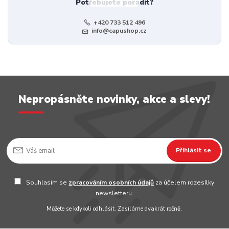
Potřebujete poradit?
+420 733 512 496
info@capushop.cz
Nepropásněte novinky, akce a slevy!
Přihlásit se
Souhlasím se
zpracováním osobních údajů
za účelem rozesílky
newsletteru.
Můžete se kdykoli odhlásit. Zasíláme dvakrát ročně.