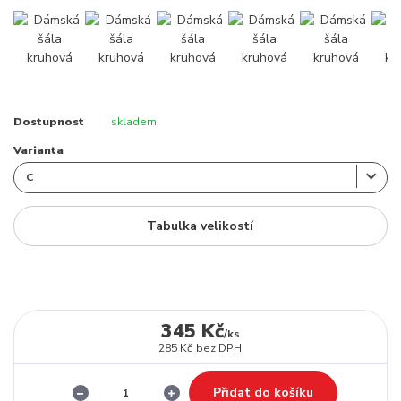
Dostupnost
skladem
Varianta
Tabulka velikostí
345 Kč
/
ks
285 Kč
bez DPH
Přidat do košíku