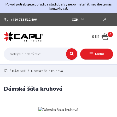
Pokud potřebujete poradit a sladit barvy nebo materiál, neváhejte nás
kontaktovat.
CZK
+420 733 512 496
0
0 Kč
Menu
DÁMSKÉ
Dámská šála kruhová
Dámská šála kruhová