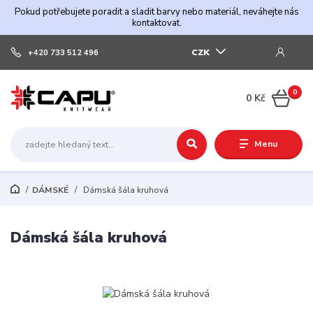
Pokud potřebujete poradit a sladit barvy nebo materiál, neváhejte nás
kontaktovat.
CZK
+420 733 512 496
0
0 Kč
Menu
DÁMSKÉ
Dámská šála kruhová
Dámská šála kruhová