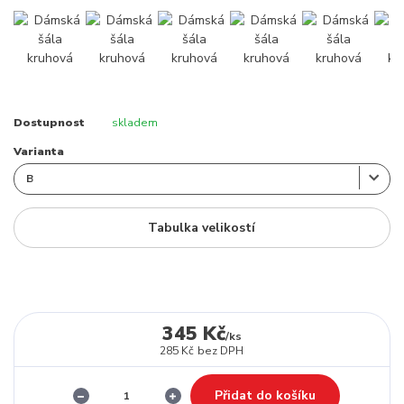
Dostupnost
skladem
Varianta
Tabulka velikostí
345 Kč
/
ks
285 Kč
bez DPH
Přidat do košíku