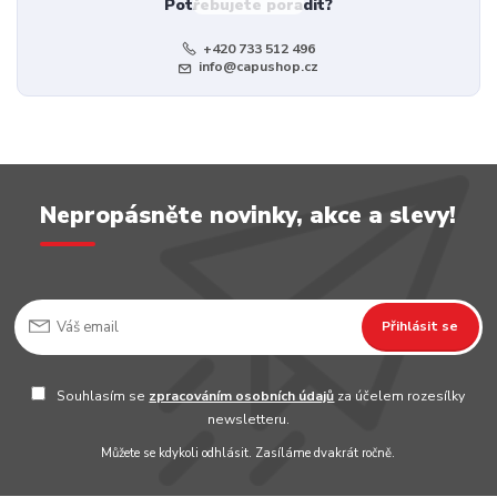
Potřebujete poradit?
+420 733 512 496
info@capushop.cz
Nepropásněte novinky, akce a slevy!
Přihlásit se
Souhlasím se
zpracováním osobních údajů
za účelem rozesílky
newsletteru.
Můžete se kdykoli odhlásit. Zasíláme dvakrát ročně.