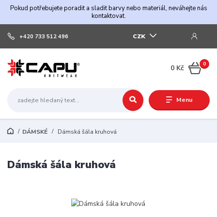
Pokud potřebujete poradit a sladit barvy nebo materiál, neváhejte nás
kontaktovat.
CZK
+420 733 512 496
0
0 Kč
Menu
DÁMSKÉ
Dámská šála kruhová
Dámská šála kruhová