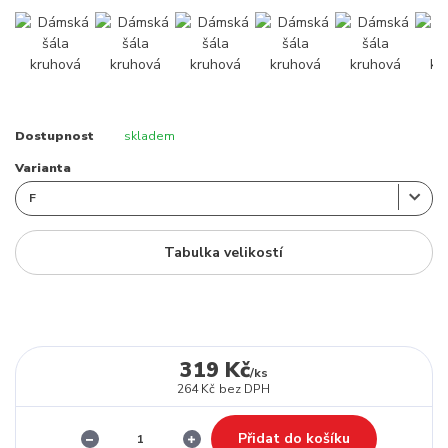
Dostupnost
skladem
Varianta
Tabulka velikostí
319 Kč
/
ks
264 Kč
bez DPH
Přidat do košíku