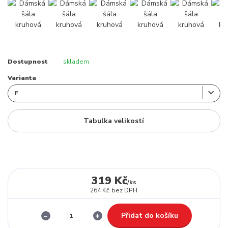
Dostupnost
skladem
Varianta
Tabulka velikostí
319 Kč
/
ks
264 Kč
bez DPH
Přidat do košíku