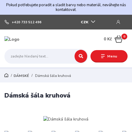
Pokud potřebujete poradit a sladit barvy nebo materiál, neváhejte nás
kontaktovat.
CZK
+420 733 512 496
0
0 Kč
Menu
DÁMSKÉ
Dámská šála kruhová
Dámská šála kruhová