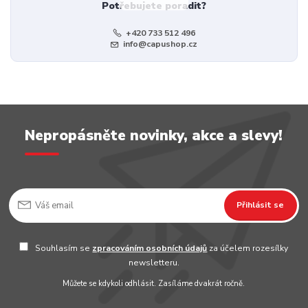
Potřebujete poradit?
+420 733 512 496
info@capushop.cz
Nepropásněte novinky, akce a slevy!
Přihlásit se
Souhlasím se
zpracováním osobních údajů
za účelem rozesílky
newsletteru.
Můžete se kdykoli odhlásit. Zasíláme dvakrát ročně.