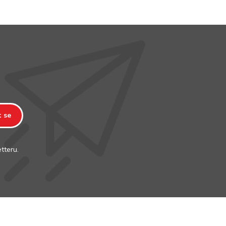
t se
tteru.