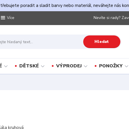
řebujete poradit a sladit barvy nebo materiál, neváhejte nás ko
Nevíte si rady? Zav
Více
Hledat
É
DĚTSKÉ
VÝPRODEJ
PONOŽKY