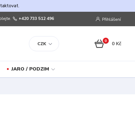
ntaktovat.
olejte.
+420 733 512 496
Přihlášení
0
0 Kč
CZK
JARO / PODZIM