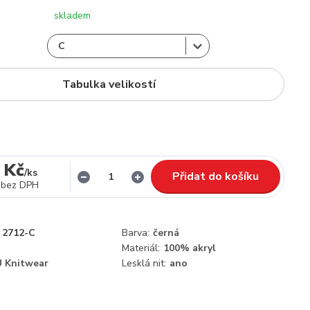
skladem
Tabulka velikostí
 Kč
/
ks
Přidat do košíku
bez DPH
2712-C
Barva:
černá
Materiál:
100% akryl
 Knitwear
Lesklá nit:
ano