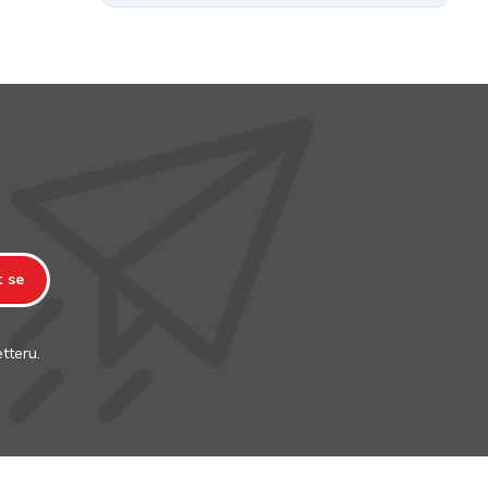
t se
tteru.