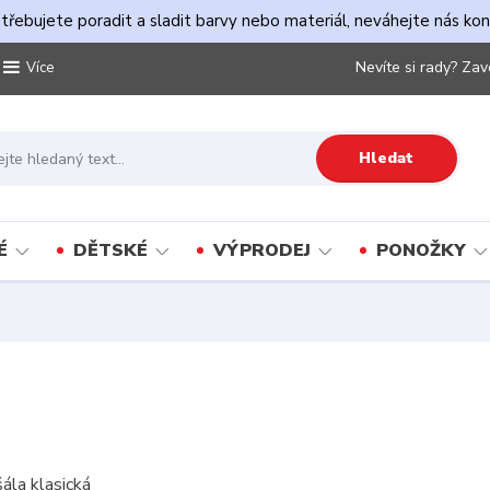
řebujete poradit a sladit barvy nebo materiál, neváhejte nás ko
Nevíte si rady? Zav
Více
Hledat
É
DĚTSKÉ
VÝPRODEJ
PONOŽKY