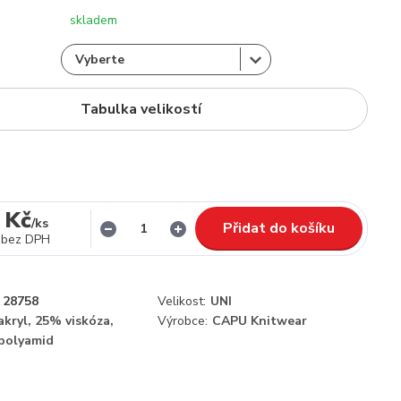
skladem
Tabulka velikostí
 Kč
/
ks
Přidat do košíku
bez DPH
28758
Velikost:
UNI
kryl, 25% viskóza,
Výrobce:
CAPU Knitwear
polyamid