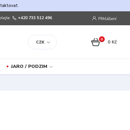
ntaktovat.
olejte.
+420 733 512 496
Přihlášení
0
0 Kč
CZK
JARO / PODZIM