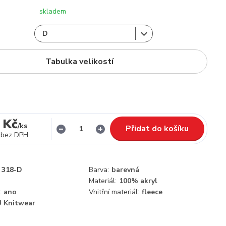
skladem
Tabulka velikostí
 Kč
/
ks
Přidat do košíku
bez DPH
318-D
Barva:
barevná
Materiál:
100% akryl
:
ano
Vnitřní materiál:
fleece
 Knitwear