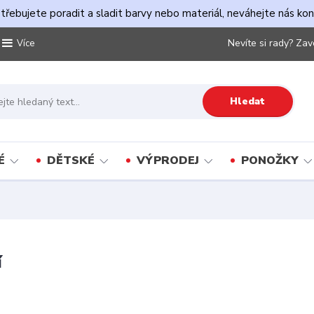
řebujete poradit a sladit barvy nebo materiál, neváhejte nás ko
Nevíte si rady? Zav
Více
Hledat
É
DĚTSKÉ
VÝPRODEJ
PONOŽKY
í