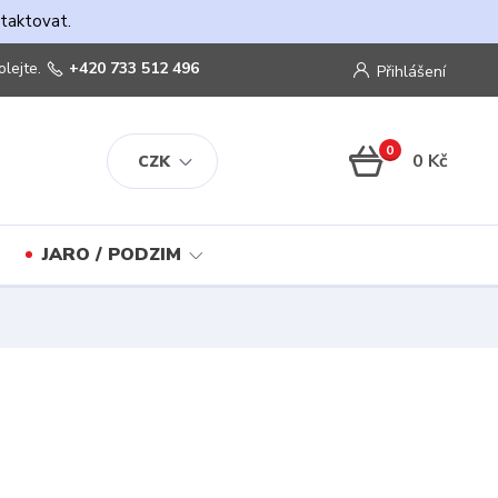
ntaktovat.
olejte.
+420 733 512 496
Přihlášení
0
0 Kč
CZK
JARO / PODZIM