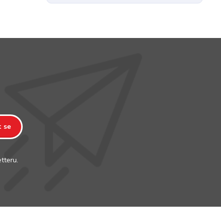
t se
tteru.