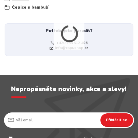
Čepice s bambulí
Potřebujete poradit?
+420 733 512 496
info@capushop.cz
Nepropásněte novinky, akce a slevy!
Přihlásit se