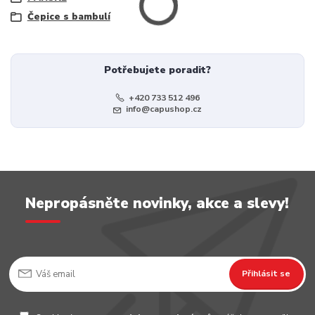
Čepice s bambulí
Potřebujete poradit?
+420 733 512 496
info@capushop.cz
Nepropásněte novinky, akce a slevy!
Přihlásit se