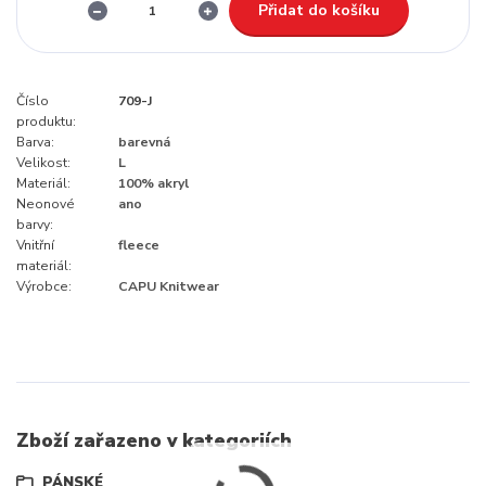
Přidat do košíku
Číslo
709-J
produktu:
Barva:
barevná
Velikost:
L
Materiál:
100% akryl
Neonové
ano
barvy:
Vnitřní
fleece
materiál:
Výrobce:
CAPU Knitwear
Zboží zařazeno v kategoriích
PÁNSKÉ