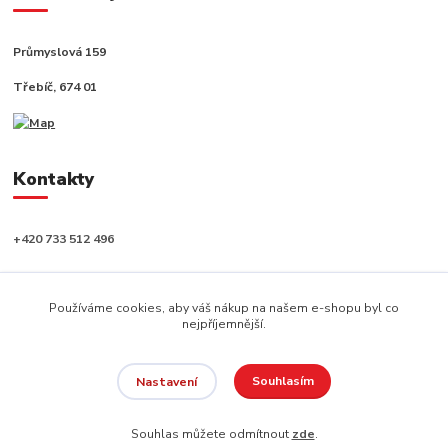
Průmyslová 159
Třebíč, 674 01
Kontakty
+420 733 512 496
info@capushop.cz
Používáme cookies, aby váš nákup na našem e-shopu byl co
nejpříjemnější.
Souhlasím
Nastavení
Copyright © 2020, CAPU s.r.o. Všechna práva vyhrazena.
Souhlas můžete odmítnout
zde
.
Vytvořeno na
Eshop-rychle.cz