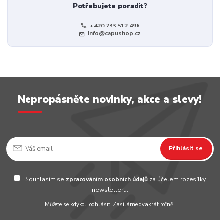
Potřebujete poradit?
+420 733 512 496
info@capushop.cz
Nepropásněte novinky, akce a slevy!
Přihlásit se
Souhlasím se
zpracováním osobních údajů
za účelem rozesílky
newsletteru.
Můžete se kdykoli odhlásit. Zasíláme dvakrát ročně.