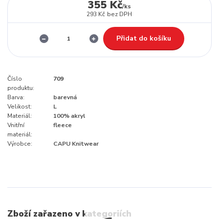
355 Kč
/
ks
293 Kč
bez DPH
Přidat do košíku
Číslo
709
produktu:
Barva:
barevná
Velikost:
L
Materiál:
100% akryl
Vnitřní
fleece
materiál:
Výrobce:
CAPU Knitwear
Zboží zařazeno v kategoriích