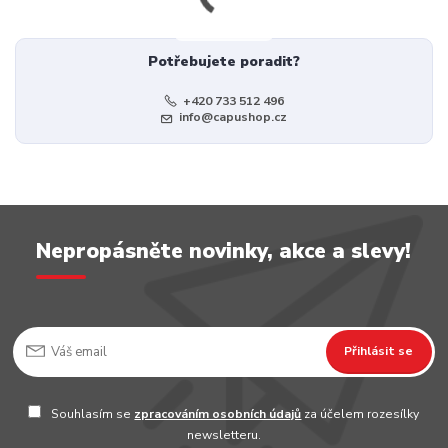
Potřebujete poradit?
+420 733 512 496
info@capushop.cz
Nepropásněte novinky, akce a slevy!
Přihlásit se
Souhlasím se
zpracováním osobních údajů
za účelem rozesílky
newsletteru.