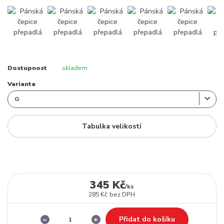
Dostupnost
skladem
Varianta
Tabulka velikostí
345 Kč
/
ks
285 Kč
bez DPH
Přidat do košíku