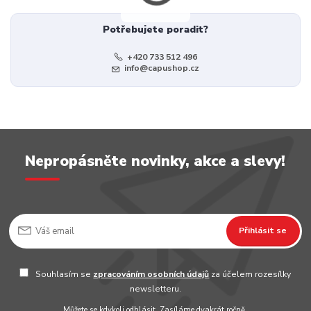
Potřebujete poradit?
+420 733 512 496
info@capushop.cz
Nepropásněte novinky, akce a slevy!
Přihlásit se
Souhlasím se
zpracováním osobních údajů
za účelem rozesílky
newsletteru.
Můžete se kdykoli odhlásit. Zasíláme dvakrát ročně.