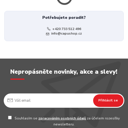
Potřebujete poradit?
+420 733 512 496
info@capushop.cz
Nepropásněte novinky, akce a slevy!
Přihlásit se
Souhlasím se
zpracováním osobních údajů
za účelem rozesílky
newsletteru.