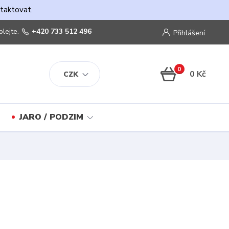
ntaktovat.
olejte.
+420 733 512 496
Přihlášení
0
0 Kč
CZK
JARO / PODZIM