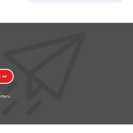
t se
tteru.