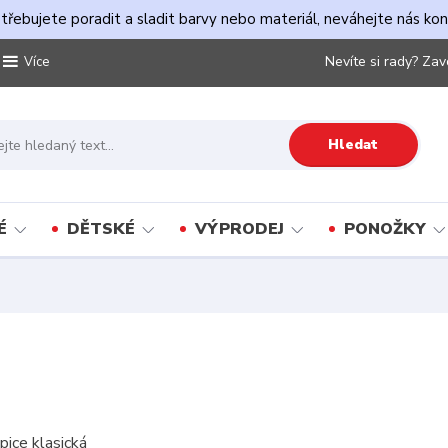
řebujete poradit a sladit barvy nebo materiál, neváhejte nás ko
Nevíte si rady? Zav
Více
Hledat
É
DĚTSKÉ
VÝPRODEJ
PONOŽKY