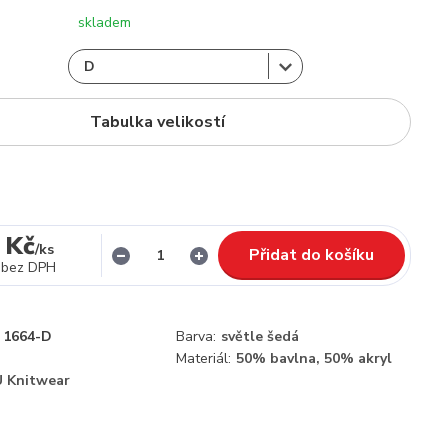
skladem
Tabulka velikostí
 Kč
/
ks
Přidat do košíku
bez DPH
1664-D
Barva:
světle šedá
Materiál:
50% bavlna, 50% akryl
 Knitwear