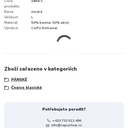
Číslo
1664-C
produktu:
Barva:
modrá
Velikost:
L
Materiál:
50% bavlna, 50% akryl
Výrobce:
CAPU Knitwear
Zboží zařazeno v kategoriích
PÁNSKÉ
Čepice klasické
Potřebujete poradit?
+420 733 512 496
info@capushop.cz