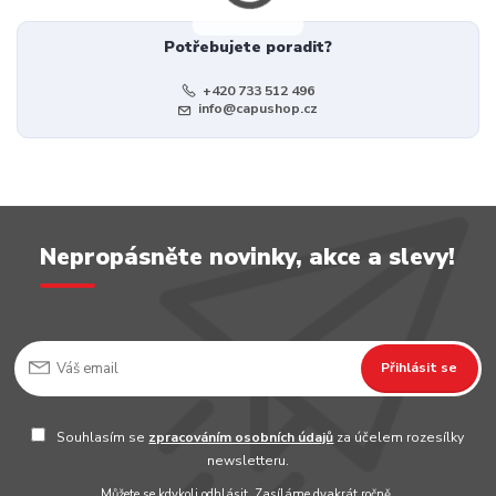
Potřebujete poradit?
+420 733 512 496
info@capushop.cz
Nepropásněte novinky, akce a slevy!
Přihlásit se
Souhlasím se
zpracováním osobních údajů
za účelem rozesílky
newsletteru.
Můžete se kdykoli odhlásit. Zasíláme dvakrát ročně.