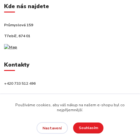
Kde nás najdete
Průmyslová 159
Třebíč, 674 01
Kontakty
+420 733 512 496
info@capushop.cz
Používáme cookies, aby váš nákup na našem e-shopu byl co
nejpříjemnější.
Souhlasím
Nastavení
Copyright © 2020, CAPU s.r.o. Všechna práva vyhrazena.