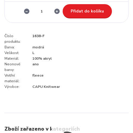
Přidat do košíku
Číslo
1638-F
produktu:
Barva:
modrá
Velikost:
L
Materiál:
100% akryl
Neonové
ano
barvy:
Vnitřní
fleece
materiál:
Výrobce:
CAPU Knitwear
Zboží zařazeno v kategoriích