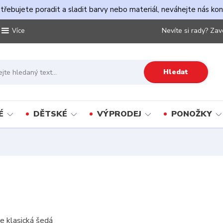
řebujete poradit a sladit barvy nebo materiál, neváhejte nás ko
Nevíte si rady? Zav
Více
Hledat
É
DĚTSKÉ
VÝPRODEJ
PONOŽKY