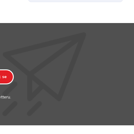
t se
tteru.