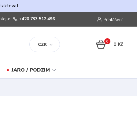
ntaktovat.
olejte.
+420 733 512 496
Přihlášení
0
0 Kč
CZK
JARO / PODZIM