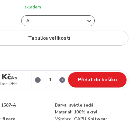
skladem
Tabulka velikostí
 Kč
/
ks
Přidat do košíku
bez DPH
1587-A
Barva:
světle šedá
Materiál:
100% akryl
:
fleece
Výrobce:
CAPU Knitwear